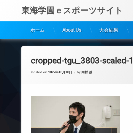
東海学園ｅスポーツサイト
ホーム
About Us
大会結果
コ
ン
テ
cropped-tgu_3803-scaled-1
ン
ツ
Posted on
2022年10月10日
by
岡村 誠
へ
ス
キ
ッ
プ