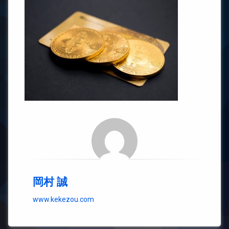
岡村 誠
www.kekezou.com