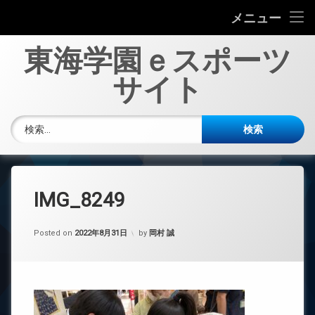
ホーム
メニュー
コ
About Us
東海学園ｅスポーツ
ン
テ
サイト
大会結果
ン
ツ
へ
その他活動記録
検索:
ス
キ
お問い合わせ
ッ
プ
IMG_8249
Posted on
2022年8月31日
by
岡村 誠