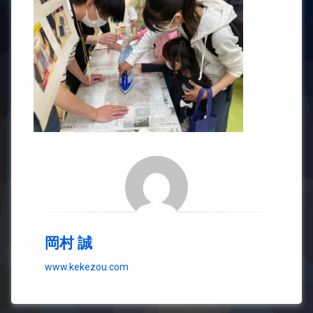
岡村 誠
www.kekezou.com