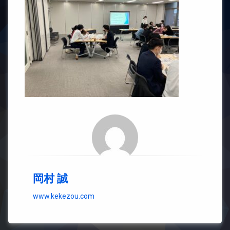
岡村 誠
www.kekezou.com