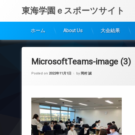
東海学園ｅスポーツサイト
ホーム
About Us
大会結果
コ
ン
テ
MicrosoftTeams-image (3)
ン
ツ
Posted on
2022年11月1日
by
岡村 誠
へ
ス
キ
ッ
プ