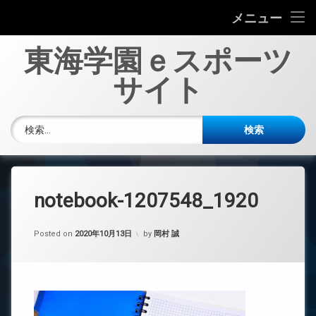
ホーム
メニュー
コ
About Us
東海学園ｅスポーツ
ン
テ
サイト
大会結果
ン
ツ
へ
その他活動記録
検索:
ス
キ
お問い合わせ
ッ
プ
notebook-1207548_1920
Posted on
2020年10月13日
by
岡村 誠