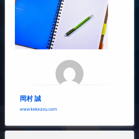
岡村 誠
www.kekezou.com